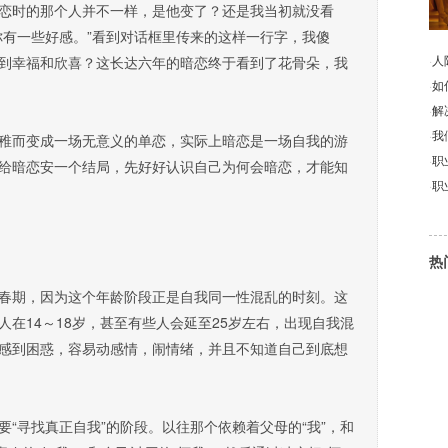
恋时的那个人并不一样，是他变了？还是我当初就没看
你有一些好感。”看到对话框里传来的这样一行字，我傻
·
人
到幸福和欣喜？这长达六年的暗恋终于看到了花骨朵，我
·
如
·
解
·
我
而变成一场无意义的单恋，实际上暗恋是一场自我的游
·
职
给暗恋安一个结局，先好好认识自己为何会暗恋，才能知
·
职
热
期，因为这个年龄阶段正是自我同一性混乱的时刻。这
人在14～18岁，甚至有些人会延至25岁左右，出现自我混
感到困惑，容易动感情，闹情绪，并且不知道自己到底想
寻找真正自我”的阶段。以往那个依赖着父母的“我”，和