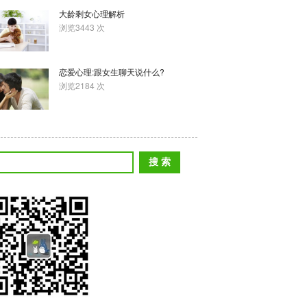
大龄剩女心理解析
浏览3443 次
恋爱心理:跟女生聊天说什么?
浏览2184 次