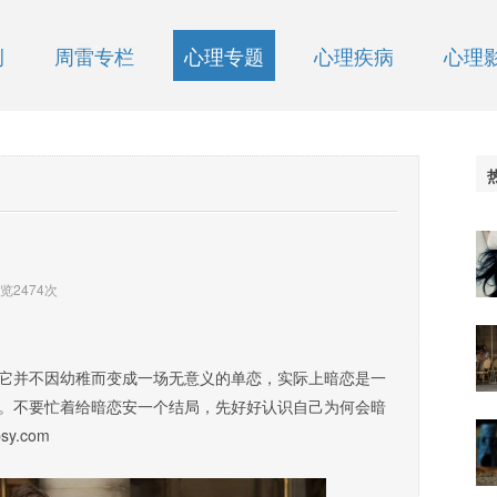
例
周雷专栏
心理专题
心理疾病
心理
浏览
2474
次
并不因幼稚而变成一场无意义的单恋，实际上暗恋是一
。不要忙着给暗恋安一个结局，先好好认识自己为何会暗
y.com