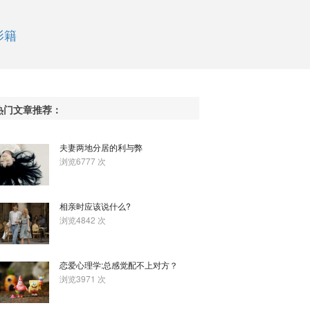
影籍
热门文章推荐：
夫妻两地分居的利与弊
浏览6777 次
相亲时应该说什么?
浏览4842 次
恋爱心理学:总感觉配不上对方？
浏览3971 次