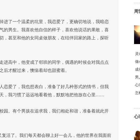
周
进了一个温柔的坑里，我恋爱了，更确切地说，我暗恋
气的男生。我喜欢他自信的样子，喜欢他说话的果敢，喜
切，甚至和他的女同桌做朋友，在结伴回家的路上，探听
·
灵
·
做
进高中，他变成了邻班的同学，偶遇的时候会对我点点
·
成
之后才醒过来，懊恼着却也甜蜜着。
·
男
·
心
恋爱了，我也想表白，准备了好几种形式的情书，但我
·
怎
天，我习惯了远远地看着他，默默地把他放在心里……
园。有个男孩在追求我，我们相处和谐，准备着就此开
心
复活了。我们每天都会聊上好一会儿，他的世界在我面前