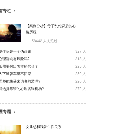
雷专栏 ：
【案例分析】母子乱伦背后的心
路历程
58442 人浏览过
魂伴侣是一个伪命题
327 人
心理咨询有风险吗?
318 人
长需要付出怎样的代价？
225 人
人下班躲车里不回家
259 人
理师能接受来访者的爱吗?
226 人
样选择靠谱的心理咨询机构?
272 人
理专题 ：
女儿想和我发生性关系