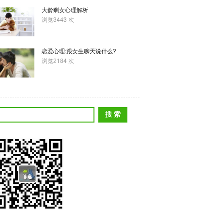
大龄剩女心理解析
浏览3443 次
恋爱心理:跟女生聊天说什么?
浏览2184 次