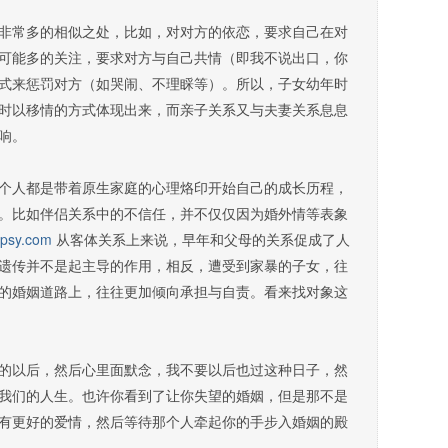
常多的相似之处，比如，对对方的依恋，要求自己在对
可能多的关注，要求对方与自己共情（即我不说出口，你
式来惩罚对方（如哭闹、不理睬等）。所以，子女幼年时
时以移情的方式体现出来，而亲子关系又与夫妻关系息息
响。
个人都是带着原生家庭的心理烙印开始自己的成长历程，
。比如伴侣关系中的不信任，并不仅仅因为婚外情等表象
spsy.com
从客体关系上来说，早年和父母的关系促成了人
遗传并不是起主导的作用，相反，遭受到家暴的子女，往
的婚姻道路上，往往更加倾向承担与自责。看来找对象这
以后，然后心里面默念，我不要以后也过这种日子，然
我们的人生。也许你看到了让你失望的婚姻，但是那不是
有更好的爱情，然后等待那个人牵起你的手步入婚姻的殿