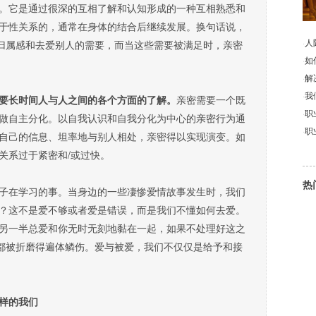
它是通过很深的互相了解和认知形成的一种互相熟悉和
于性关系的，通常在身体的结合后继续发展。换句话说，
·
人
种归属感和去爱别人的需要，而当这些需要被满足时，亲密
·
如
·
解
·
我
要长时间人与人之间的各个方面的了解。
亲密需要一个既
·
职
做自主分化。以自我认识和自我分化为中心的亲密行为通
·
职
自己的信息、坦率地与别人相处，亲密得以实现演变。如
关系过于紧密和/或过快。
热
在学习的事。当身边的一些凄惨爱情故事发生时，我们
？这不是爱不够或者爱是错误，而是我们不懂如何去爱。
另一半总爱和你无时无刻地黏在一起，如果不处理好这之
人都被折磨得遍体鳞伤。爱与被爱，我们不仅仅是给予和接
样的我们