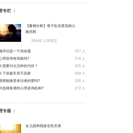
雷专栏 ：
【案例分析】母子乱伦背后的心
路历程
58442 人浏览过
魂伴侣是一个伪命题
327 人
心理咨询有风险吗?
318 人
长需要付出怎样的代价？
225 人
人下班躲车里不回家
259 人
理师能接受来访者的爱吗?
226 人
样选择靠谱的心理咨询机构?
272 人
理专题 ：
女儿想和我发生性关系