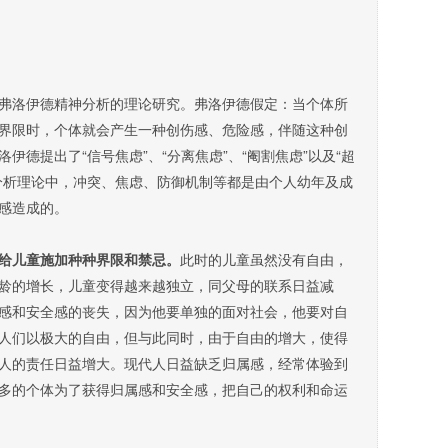
洛伊德精神分析的理论研究。弗洛伊德假定：当个体所
界限时，个体就会产生一种创伤感、危险感，伴随这种创
德提出了“信号焦虑”、“分离焦虑”、“阉割焦虑”以及“超
分析理论中，冲突、焦虑、防御机制等都是由个人幼年及成
感造成的。
给儿童施加种种界限和禁忌。
此时的儿童虽然没有自由，
龄的增长，儿童变得越来越独立，同父母的联系日益减
感和安全感的丧失，因为他要单独的面对社会，他要对自
人们以极大的自由，但与此同时，由于自由的增大，使得
人的责任日益增大。现代人日益缺乏归属感，经常体验到
多的个体为了获得归属感和安全感，把自己的权利和命运