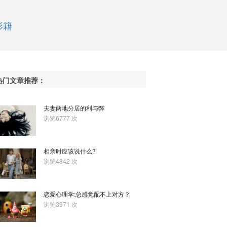
影籍
热门文章推荐：
夫妻两地分居的利与弊
浏览6777 次
相亲时应该说什么?
浏览4842 次
恋爱心理学:总感觉配不上对方？
浏览3971 次