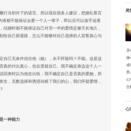
周
行当初许下的诺言。所以现在很多人建议，把婚礼誓言
因为谁都不能保证会爱一个人一辈子，即以后可以放手追逐
，结婚时都不能保证自己对另一半的爱情足够天长地久，
刻给自己留退路，怎么不能够对自己选择的人宣誓真心与
·
灵
·
做
自己无条件信任他（她），永不怀疑吗？不能。这是这
·
成
否真的付出真心，也在质疑自己。我不确定身边这个人一
·
男
话回来时以为他在出轨；我不确定自己是否真的爱她，所
·
心
发生，无数选择和诱惑动摇了我们的心，我们怀疑爱情，
·
怎
？
心
是一种能力