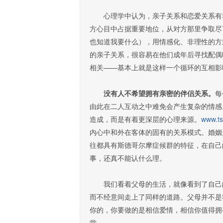
心理学中认为，亲子关系和恋爱关系有非
方心目中占据重要地位，从对方那里争取尽
也知道我要什么），用情感化、非理性的方
的亲子关系，很容易在他们成年后寻找配偶
相关——基本上就是这样一个循环的互相影
没有人不希望拥有亲密的伴侣关系。
每
由此在二人互动之中难免会产生复杂的情感
造成，而是有着更深层的心理来源。
www.t
内心中和外在客体的固有的关系模式。婚姻
往都具有斯德哥尔摩症候群的特征，在自己
事，还真不能认什么理。
我们看着父母的生活，就像看到了自己的
而不经意间走上了同样的道路。父母并不是
你的，你要做的是相信爱情，相信你值得拥
堂。