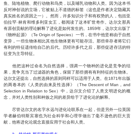
鱼、陆地植物、爬行动物和鸟类，以及哺乳动物和人类。因为这本书
反对神创说的立场，它被贴上不道德的标签（这也是作者决定隐藏其
真实姓名的原因之一）。然而，许多知识分子和有权势的人，包括亚
伯拉罕·林肯和维多利亚女王，都阅读了这本旷世奇作。达尔文那具
有原创贡献的理论解释了进化是如何发生的。1859年，达尔文出版了
《物种起源》（Te Origin of Species）一书，在书中他坚称由于自然
变异，一些生物体相比其他生物体更有可能存活。那些幸存者将它们
有利的特征遗传给自己的后代。历经许多代之后，那些促进存活的特
征变为主导特征。
他把这种过命名为自然选择，强调一个物种的进化是竞争的结
果，竟争充当了过滤器的角色，保留了那些拥有有利特征的生物体。
达尔文还提出，自然选择的原则同样可以适用于人类。在1871年出版
的两卷本的《人类的由来及性选择》（The Descent of Man，and
Selection in Relation to Sex）中，达尔文介绍了人类文明进化的概
念，并对人类性别和种族之间的差异给于了进化论的解释。
尽管达尔文的名字水远与进化论联系在一起，但是另外一位英国
学者赫伯特斯宾塞也为社会科学和心理学做出了毫不逊色的巨大贡
献，他将进化论观念直接应用于社会和人类。