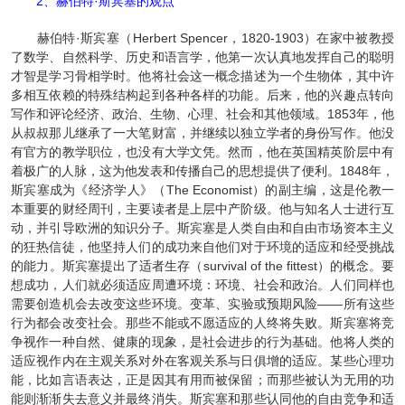
2、赫伯特·斯宾塞的观点
赫伯特·斯宾塞（Herbert Spencer，1820-1903）在家中被教授
了数学、自然科学、历史和语言学，他第一次认真地发挥自己的聪明
才智是学习骨相学时。他将社会这一概念描述为一个生物体，其中许
多相互依赖的特殊结构起到各种各样的功能。后来，他的兴趣点转向
写作和评论经济、政治、生物、心理、社会和其他领域。1853年，他
从叔叔那儿继承了一大笔财富，并继续以独立学者的身份写作。他没
有官方的教学职位，也没有大学文凭。然而，他在英国精英阶层中有
着极广的人脉，这为他发表和传播自己的思想提供了便利。1848年，
斯宾塞成为《经济学人》（The Economist）的副主编，这是伦教一
本重要的财经周刊，主要读者是上层中产阶级。他与知名人士进行互
动，并引导欧洲的知识分子。斯宾塞是人类自由和自由市场资本主义
的狂热信徒，他坚持人们的成功来自他们对于环境的适应和经受挑战
的能力。斯宾塞提出了适者生存（survival of the fittest）的概念。要
想成功，人们就必须适应周遭环境：环境、社会和政治。人们同样也
需要创造机会去改变这些环境。变革、实验或预期风险——所有这些
行为都会改变社会。那些不能或不愿适应的人终将失败。斯宾塞将竞
争视作一种自然、健康的现象，是社会进步的行为基础。他将人类的
适应视作内在主观关系对外在客观关系与日俱增的适应。某些心理功
能，比如言语表达，正是因其有用而被保留；而那些被认为无用的功
能则渐渐失去意义并最终消失。斯宾塞和那些认同他的自由竞争和适