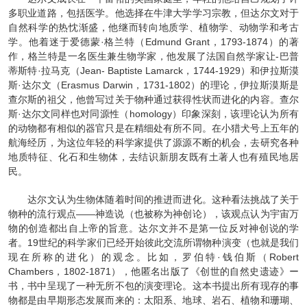
多职业道路，包括医学。他选择在牛津大学学习宗教，但达尔文对于
自然科学的热忱渐盛，他继而转向地质学、植物学、动物学和考古
学。他着迷于爱德蒙·格兰特（Edmund Grant，1793-1874）的著
作，格兰特是一名医生兼生物学家，他发展了法国自然学家让-巴普
蒂斯特·拉马克（Jean- Baptiste Lamarck，1744-1929）和伊拉斯漠
斯·达尔文（Erasmus Darwin，1731-1802）的理论，伊拉斯漠斯是
查尔斯的祖父，他曾写过关于物种通过获得性状而进化的内容。查尔
斯·达尔文同样也对同源性（homology）印象深刻，该理论认为所有
的动物都有相似的器官只是在精细处有所不同。在小猎犬号上五年的
航海经历，为这位年轻的科学家提供了源源不断的机会，去研究各种
地质特征、化石和生物体，去结识新朋友既有土著人也有殖民地居
民。
达尔文认为生物体随着时间的推进而进化。这种看法挑战了关于
物种的流行观点——神造说（也被称为神创论），该观点认为宇宙万
物的创造都出自上帝的旨意。达尔文并不是第一位反对神创说的学
者。19世纪的科学家们已经开始彼此交流所谓物种演变（也就是我们
现在所称的进化）的观念。比如，罗伯特·钱伯斯（Robert
Chambers，1802-1871），他匿名出版了《创世的自然史遗迹》ー
书，书中呈现了一种无所不包的演变理论。这本书提出所有现存的事
物都是由早期形态发展而来的：太阳系、地球、岩石、植物和珊瑚、