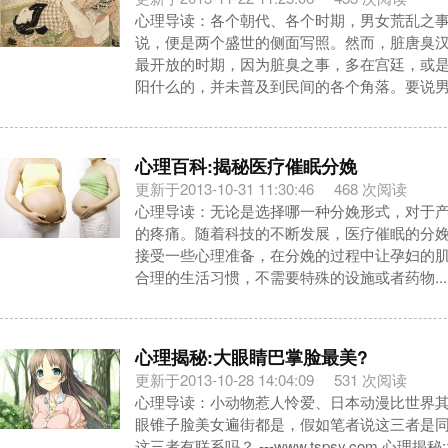
心理导读：各个朝代、各个时期，男女荒乱之
说，便是两个盛世的侧面写照。然而，脏唐臭
最开放的时期，因为脏臭之事，多在宫廷，或
阳什么的，并未普及到民间的各个角落。要说男.
心理百科:揭秘医疗催眠分娩
更新于2013-10-31 11:30:46
468 次阅读
心理导读：无论是选择哪一种分娩形式，对于
的疼痛。随着科技的不断发展，医疗催眠的分
接受一些心理准备，在分娩的过程中让孕妇的
合理的生活习惯，不需要特殊的设施或者药物...
心理揭秘:大眼睛巴掌脸最美?
更新于2013-10-28 14:04:09
531 次阅读
心理导读：小动物惹人怜爱、日本动漫比世界
眼锥子脸美女遍街都是，假如笔者说这三者是
这三者有联系吗？ ---www.tspsy.com 心理